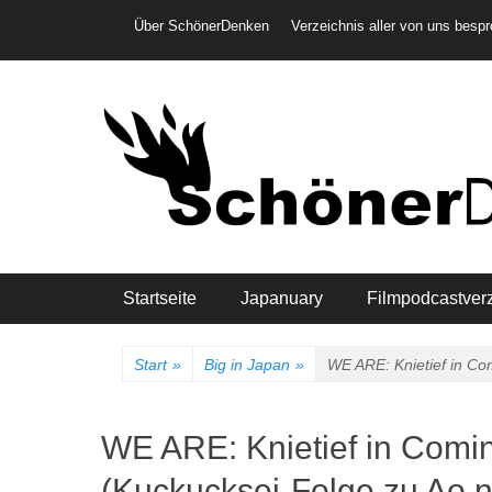
Weiter
Header-Menü
Über SchönerDenken
Verzeichnis aller von uns besp
zum
Inhalt
Hauptmenü
Startseite
Japanuary
Filmpodcastver
Start
»
Big in Japan
»
WE ARE: Knietief in Co
WE ARE: Knietief in Comi
(Kuckucksei-Folge zu Ao n