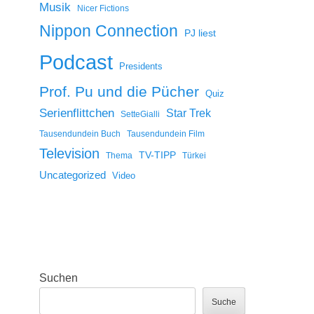
Musik
Nicer Fictions
Nippon Connection
PJ liest
Podcast
Presidents
Prof. Pu und die Pücher
Quiz
Serienflittchen
Star Trek
SetteGialli
Tausendundein Buch
Tausendundein Film
Television
TV-TIPP
Thema
Türkei
Uncategorized
Video
Suchen
Suche