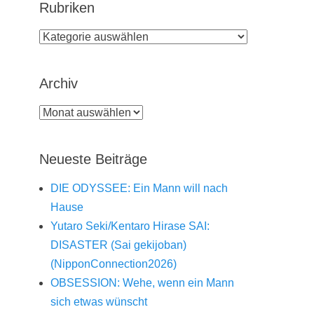
Rubriken
Rubriken
Archiv
Archiv
Neueste Beiträge
DIE ODYSSEE: Ein Mann will nach
Hause
Yutaro Seki/Kentaro Hirase SAI:
DISASTER (Sai gekijoban)
(NipponConnection2026)
OBSESSION: Wehe, wenn ein Mann
sich etwas wünscht