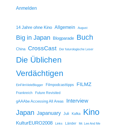
Anmelden
14 Jahre ohne Kino
Allgemein
August
Buch
Big in Japan
Blogparade
CrossCast
China
Der futurologische Leser
Die Üblichen
Verdächtigen
FILMZ
Filmpodcasttipps
EinFilmVieleBlogger
Frankreich
Future Revisited
Interview
gAAAbe Accessing All Areas
Kino
Japan
Japanuary
Juli
Kafka
KulturEURO2008
Länder
Links
Mr. Lee And Me