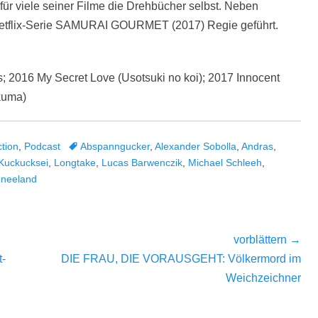
für viele seiner Filme die Drehbücher selbst. Neben
 Netflix-Serie SAMURAI GOURMET (2017) Regie geführt.
; 2016 My Secret Love (Usotsuki no koi); 2017 Innocent
Akuma)
Tags
tion
,
Podcast
Abspanngucker
,
Alexander Sobolla
,
Andras
,
Kuckucksei
,
Longtake
,
Lucas Barwenczik
,
Michael Schleeh
,
neeland
vorblättern →
Nächster
t-
DIE FRAU, DIE VORAUSGEHT: Völkermord im
Beitrag:
Weichzeichner