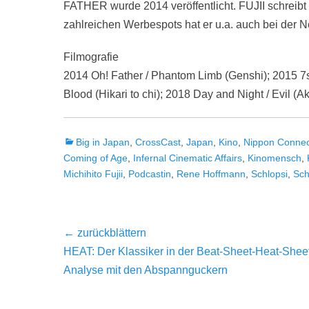
FATHER wurde 2014 veröffentlicht. FUJII schreibt 
zahlreichen Werbespots hat er u.a. auch bei der
Filmografie
2014 Oh! Father / Phantom Limb (Genshi); 2015 7s
Blood (Hikari to chi); 2018 Day and Night / Evil (
Kategorien
Big in Japan
,
CrossCast
,
Japan
,
Kino
,
Nippon Connec
Coming of Age
,
Infernal Cinematic Affairs
,
Kinomensch
,
Michihito Fujii
,
Podcastin
,
Rene Hoffmann
,
Schlopsi
,
Sch
Beitragsnavigation
← zurückblättern
Vorheriger
HEAT: Der Klassiker in der Beat-Sheet-Heat-Shee
Beitrag:
Analyse mit den Abspannguckern