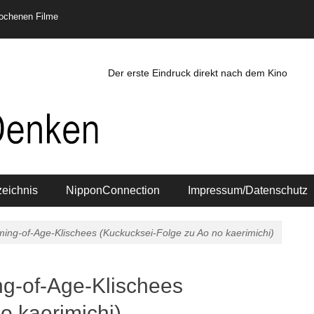
rochenen Filme
Der erste Eindruck direkt nach dem Kino
zeichnis
NipponConnection
Impressum/Datenschutz
ming-of-Age-Klischees (Kuckucksei-Folge zu Ao no kaerimichi)
ng-of-Age-Klischees
o kaerimichi)