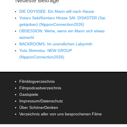
Neueste Beiträge
DIE ODYSSEE: Ein Mann will nach Hause
Yutaro Seki/Kentaro Hirase SAI: DISASTER (Sai
gekijoban) (NipponConnection2026)
OBSESSION: Wehe, wenn ein Mann sich etwas
wünscht
BACKROOMS: Im unendlichen Labyrinth
Yuta Shimotsu: NEW GROUP
(NipponConnection2026)
Filmblogverzeichnis
Filmpodcastverzeichnis
Gastspiele
Impressum/Datenschutz
Über SchönerDenken
Verzeichnis aller von uns besprochenen Filme