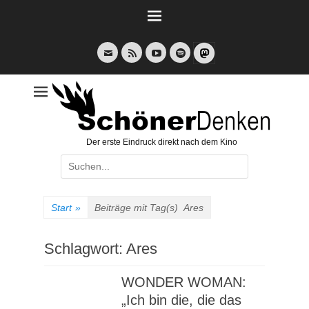
Weiter
zum
Inhalt
E-
Feed
YouTube
Spotify
Mail
Der erste Eindruck direkt nach dem Kino
Suche
nach:
Start
»
Beiträge mit Tag(s)
Ares
Schlagwort:
Ares
WONDER WOMAN:
„Ich bin die, die das