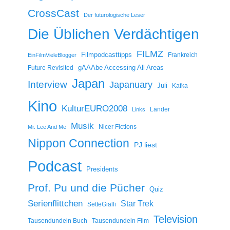
CrossCast
Der futurologische Leser
Die Üblichen Verdächtigen
FILMZ
Filmpodcasttipps
Frankreich
EinFilmVieleBlogger
gAAAbe Accessing All Areas
Future Revisited
Japan
Interview
Japanuary
Juli
Kafka
Kino
KulturEURO2008
Länder
Links
Musik
Nicer Fictions
Mr. Lee And Me
Nippon Connection
PJ liest
Podcast
Presidents
Prof. Pu und die Pücher
Quiz
Serienflittchen
Star Trek
SetteGialli
Television
Tausendundein Buch
Tausendundein Film