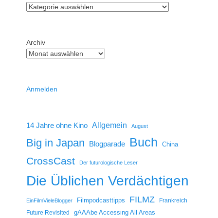
Archiv
Anmelden
14 Jahre ohne Kino
Allgemein
August
Buch
Big in Japan
Blogparade
China
CrossCast
Der futurologische Leser
Die Üblichen Verdächtigen
FILMZ
Filmpodcasttipps
Frankreich
EinFilmVieleBlogger
gAAAbe Accessing All Areas
Future Revisited