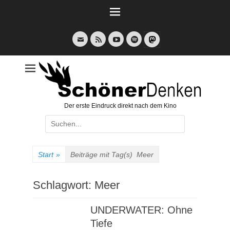
Weiter
zum
Inhalt
E-
Feed
YouTube
Spotify
Mail
Der erste Eindruck direkt nach dem Kino
Suche
nach:
Start
»
Beiträge mit Tag(s)
Meer
Schlagwort:
Meer
UNDERWATER: Ohne
Tiefe