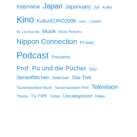
Japan
Interview
Japanuary
Juli
Kafka
Kino
KulturEURO2008
Länder
Links
Musik
Nicer Fictions
Mr. Lee And Me
Nippon Connection
PJ liest
Podcast
Presidents
Prof. Pu und die Pücher
Quiz
Serienflittchen
Star Trek
SetteGialli
Television
Tausendundein Buch
Tausendundein Film
Uncategorized
TV-TIPP
Video
Thema
Türkei