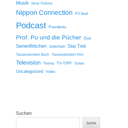
Musik
Nicer Fictions
Nippon Connection
PJ liest
Podcast
Presidents
Prof. Pu und die Pücher
Quiz
Serienflittchen
Star Trek
SetteGialli
Tausendundein Buch
Tausendundein Film
Television
TV-TIPP
Thema
Türkei
Uncategorized
Video
Suchen
Suche