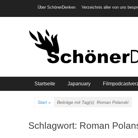
Weiter
Header-Menü
Über SchönerDenken
Verzeichnis aller von uns besp
zum
Inhalt
Hauptmenü
Startseite
Japanuary
Filmpodcastver
Start
»
Beiträge mit Tag(s)
Roman Polanski
Schlagwort:
Roman Polans