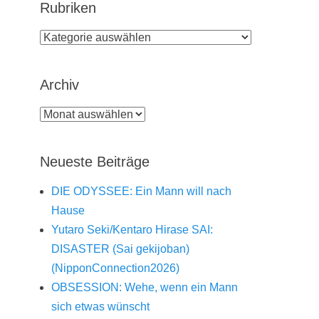
Rubriken
Rubriken
Archiv
Archiv
Neueste Beiträge
DIE ODYSSEE: Ein Mann will nach
Hause
Yutaro Seki/Kentaro Hirase SAI:
DISASTER (Sai gekijoban)
(NipponConnection2026)
OBSESSION: Wehe, wenn ein Mann
sich etwas wünscht