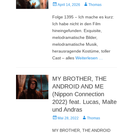
Veröffentlicht
Autor
April 14, 2026
Thomas
am
Folge 1395 – Ich mache es kurz:
Ich habe nicht in den Film
hineingefunden. Exquisite,
melodramatische Bilder,
melodramatische Musik,
herausragende Kostüme, toller
Cast – alles
Weiterlesen …
MY BROTHER, THE
ANDROID AND ME
(Nippon Connection
2022) feat. Lucas, Malte
und Andras
Veröffentlicht
Autor
Mai 28, 2022
Thomas
am
MY BROTHER, THE ANDROID