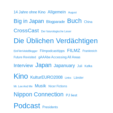
14 Jahre ohne Kino
Allgemein
August
Buch
Big in Japan
Blogparade
China
CrossCast
Der futurologische Leser
Die Üblichen Verdächtigen
FILMZ
Filmpodcasttipps
Frankreich
EinFilmVieleBlogger
gAAAbe Accessing All Areas
Future Revisited
Japan
Interview
Japanuary
Juli
Kafka
Kino
KulturEURO2008
Länder
Links
Musik
Nicer Fictions
Mr. Lee And Me
Nippon Connection
PJ liest
Podcast
Presidents