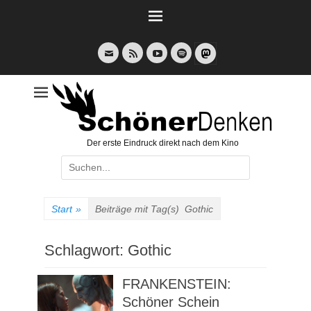
Weiter
zum
Inhalt
E-
Feed
YouTube
Spotify
Mail
Der erste Eindruck direkt nach dem Kino
Suche
nach:
Start
»
Beiträge mit Tag(s)
Gothic
Schlagwort:
Gothic
FRANKENSTEIN:
Schöner Schein