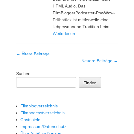
HTML Audio. Das
FilmBloggerPodcaster-PowWow-
Frühstück ist mittlerweile eine
liebgewonnene Tradition beim
Weiterlesen …
Beitrag-
←
Ältere Beiträge
Navigation
Neuere Beiträge
→
Suchen
Finden
Filmblogverzeichnis
Filmpodcastverzeichnis
Gastspiele
Impressum/Datenschutz
Über SchönerDenken