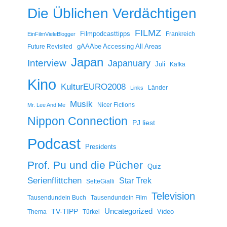
Die Üblichen Verdächtigen
FILMZ
Filmpodcasttipps
Frankreich
EinFilmVieleBlogger
gAAAbe Accessing All Areas
Future Revisited
Japan
Interview
Japanuary
Juli
Kafka
Kino
KulturEURO2008
Länder
Links
Musik
Nicer Fictions
Mr. Lee And Me
Nippon Connection
PJ liest
Podcast
Presidents
Prof. Pu und die Pücher
Quiz
Serienflittchen
Star Trek
SetteGialli
Television
Tausendundein Buch
Tausendundein Film
Uncategorized
TV-TIPP
Video
Thema
Türkei