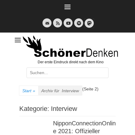
Weiter
zum
Inhalt
E-
Feed
YouTube
Spotify
Mail
Der erste Eindruck direkt nach dem Kino
Suche
nach:
(Seite 2)
Start
»
Archiv für
Interview
Kategorie:
Interview
NipponConnectionOnlin
e 2021: Offizieller