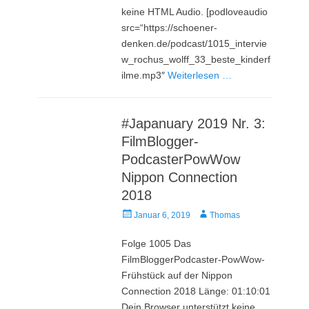
keine HTML Audio. [podloveaudio
src=“https://schoener-
denken.de/podcast/1015_intervie
w_rochus_wolff_33_beste_kinderf
ilme.mp3″
Weiterlesen …
#Japanuary 2019 Nr. 3:
FilmBlogger-
PodcasterPowWow
Nippon Connection
2018
Veröffentlicht
Autor
Januar 6, 2019
Thomas
am
Folge 1005 Das
FilmBloggerPodcaster-PowWow-
Frühstück auf der Nippon
Connection 2018 Länge: 01:10:01
Dein Browser unterstützt keine