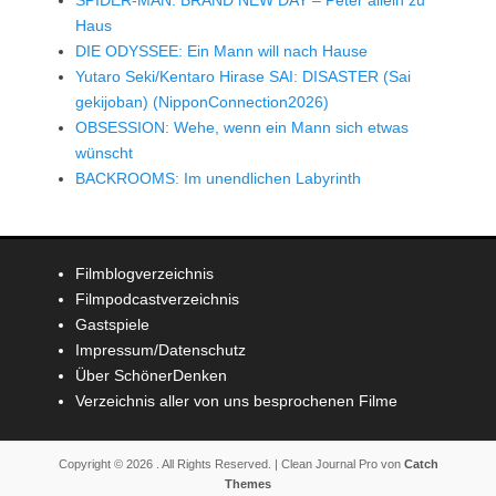
Haus
DIE ODYSSEE: Ein Mann will nach Hause
Yutaro Seki/Kentaro Hirase SAI: DISASTER (Sai
gekijoban) (NipponConnection2026)
OBSESSION: Wehe, wenn ein Mann sich etwas
wünscht
BACKROOMS: Im unendlichen Labyrinth
Filmblogverzeichnis
Filmpodcastverzeichnis
Gastspiele
Impressum/Datenschutz
Über SchönerDenken
Verzeichnis aller von uns besprochenen Filme
Copyright © 2026
. All Rights Reserved. | Clean Journal Pro von
Catch
Themes