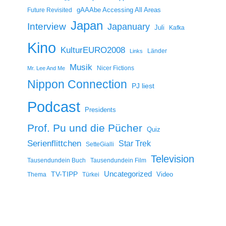
gAAAbe Accessing All Areas
Future Revisited
Japan
Interview
Japanuary
Juli
Kafka
Kino
KulturEURO2008
Länder
Links
Musik
Nicer Fictions
Mr. Lee And Me
Nippon Connection
PJ liest
Podcast
Presidents
Prof. Pu und die Pücher
Quiz
Serienflittchen
Star Trek
SetteGialli
Television
Tausendundein Buch
Tausendundein Film
Uncategorized
TV-TIPP
Video
Thema
Türkei