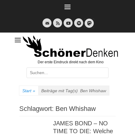
Weiter
zum
Inhalt
E-
Feed
YouTube
Spotify
Mail
Der erste Eindruck direkt nach dem Kino
Suche
nach:
Start
»
Beiträge mit Tag(s)
Ben Whishaw
Schlagwort:
Ben Whishaw
JAMES BOND – NO
TIME TO DIE: Welche