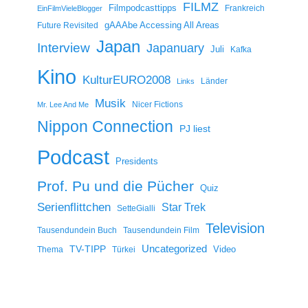
FILMZ
Filmpodcasttipps
Frankreich
EinFilmVieleBlogger
gAAAbe Accessing All Areas
Future Revisited
Japan
Interview
Japanuary
Juli
Kafka
Kino
KulturEURO2008
Länder
Links
Musik
Nicer Fictions
Mr. Lee And Me
Nippon Connection
PJ liest
Podcast
Presidents
Prof. Pu und die Pücher
Quiz
Serienflittchen
Star Trek
SetteGialli
Television
Tausendundein Buch
Tausendundein Film
Uncategorized
TV-TIPP
Video
Thema
Türkei