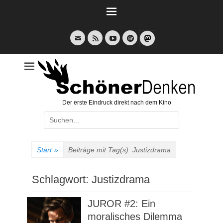
Weiter
zum
Inhalt
E-
Feed
YouTube
Spotify
Mail
Der erste Eindruck direkt nach dem Kino
Suche
nach:
Start
»
Beiträge mit Tag(s)
Justizdrama
Schlagwort:
Justizdrama
JUROR #2: Ein
moralisches Dilemma