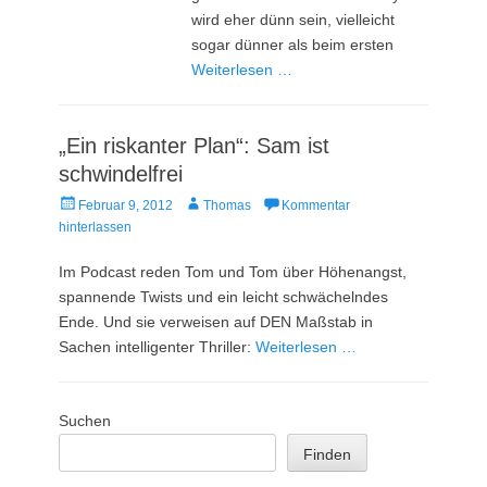
wird eher dünn sein, vielleicht
sogar dünner als beim ersten
Weiterlesen …
„Ein riskanter Plan“: Sam ist
schwindelfrei
Veröffentlicht
Autor
Februar 9, 2012
Thomas
Kommentar
am
hinterlassen
Im Podcast reden Tom und Tom über Höhenangst,
spannende Twists und ein leicht schwächelndes
Ende. Und sie verweisen auf DEN Maßstab in
Sachen intelligenter Thriller:
Weiterlesen …
Suchen
Finden