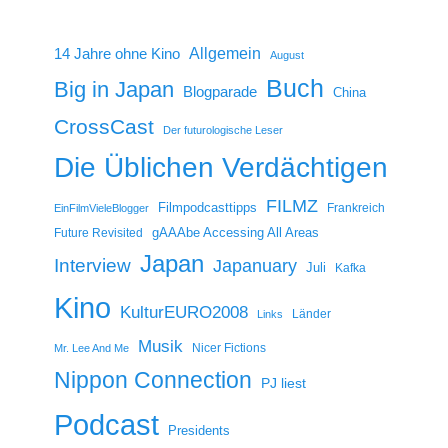
14 Jahre ohne Kino
Allgemein
August
Buch
Big in Japan
Blogparade
China
CrossCast
Der futurologische Leser
Die Üblichen Verdächtigen
FILMZ
Filmpodcasttipps
Frankreich
EinFilmVieleBlogger
gAAAbe Accessing All Areas
Future Revisited
Japan
Interview
Japanuary
Juli
Kafka
Kino
KulturEURO2008
Länder
Links
Musik
Nicer Fictions
Mr. Lee And Me
Nippon Connection
PJ liest
Podcast
Presidents