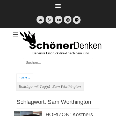
Weiter
zum
Inhalt
E-
Feed
YouTube
Spotify
Mail
Der erste Eindruck direkt nach dem Kino
Suche
nach:
Start
»
Beiträge mit Tag(s)
Sam Worthington
Schlagwort:
Sam Worthington
HORIZON: Kostners