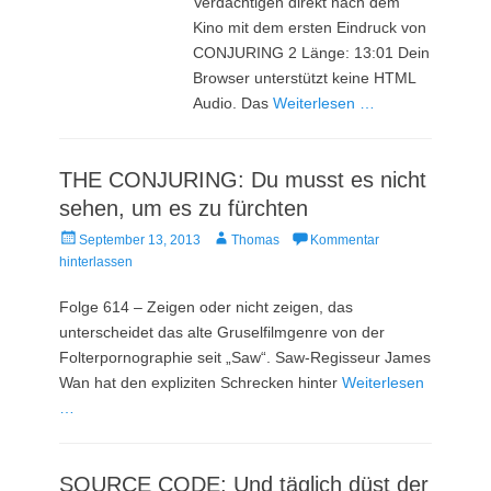
Verdächtigen direkt nach dem
Kino mit dem ersten Eindruck von
CONJURING 2 Länge: 13:01 Dein
Browser unterstützt keine HTML
Audio. Das
Weiterlesen …
THE CONJURING: Du musst es nicht
sehen, um es zu fürchten
Veröffentlicht
Autor
September 13, 2013
Thomas
Kommentar
am
hinterlassen
Folge 614 – Zeigen oder nicht zeigen, das
unterscheidet das alte Gruselfilmgenre von der
Folterpornographie seit „Saw“. Saw-Regisseur James
Wan hat den expliziten Schrecken hinter
Weiterlesen
…
SOURCE CODE: Und täglich düst der