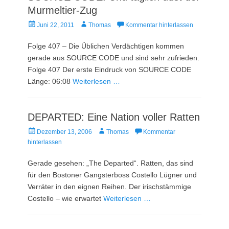
Murmeltier-Zug
Veröffentlicht
Autor
Juni 22, 2011
Thomas
Kommentar hinterlassen
am
Folge 407 – Die Üblichen Verdächtigen kommen
gerade aus SOURCE CODE und sind sehr zufrieden.
Folge 407 Der erste Eindruck von SOURCE CODE
Länge: 06:08
Weiterlesen …
DEPARTED: Eine Nation voller Ratten
Veröffentlicht
Autor
Dezember 13, 2006
Thomas
Kommentar
am
hinterlassen
Gerade gesehen: „The Departed“. Ratten, das sind
für den Bostoner Gangsterboss Costello Lügner und
Verräter in den eignen Reihen. Der irischstämmige
Costello – wie erwartet
Weiterlesen …