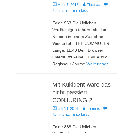
Veröffentlicht
Autor
März 7, 2018
Thomas
am
Kommentar hinterlassen
Folge 963 Die Üblichen
Verdächtigen fahren mit Liam
Neeson in einem Zug ohne
Wiederkehr THE COMMUTER
Länge: 11:43 Dein Browser
unterstützt keine HTML Audio.
Regisseur Jaume
Weiterlesen …
Mit Kukident wäre das
nicht passiert:
CONJURING 2
Veröffentlicht
Autor
Juli 14, 2016
Thomas
am
Kommentar hinterlassen
Folge 868 Die Üblichen