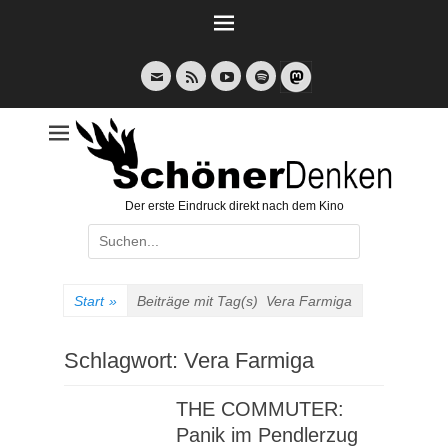
Weiter
zum
Inhalt
E-
Feed
YouTube
Spotify
Mail
Der erste Eindruck direkt nach dem Kino
Suche
nach:
Start
»
Beiträge mit Tag(s)
Vera Farmiga
Schlagwort:
Vera Farmiga
THE COMMUTER:
Panik im Pendlerzug