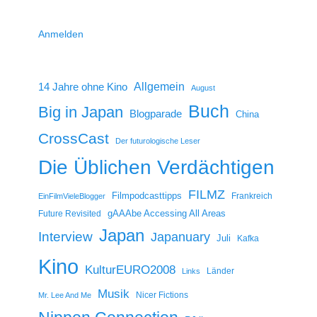
Anmelden
14 Jahre ohne Kino
Allgemein
August
Buch
Big in Japan
Blogparade
China
CrossCast
Der futurologische Leser
Die Üblichen Verdächtigen
FILMZ
Filmpodcasttipps
Frankreich
EinFilmVieleBlogger
gAAAbe Accessing All Areas
Future Revisited
Japan
Interview
Japanuary
Juli
Kafka
Kino
KulturEURO2008
Länder
Links
Musik
Nicer Fictions
Mr. Lee And Me