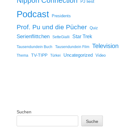
Nippon Connection
PJ liest
Podcast
Presidents
Prof. Pu und die Pücher
Quiz
Serienflittchen
Star Trek
SetteGialli
Television
Tausendundein Buch
Tausendundein Film
Uncategorized
TV-TIPP
Video
Thema
Türkei
Suchen
Suche