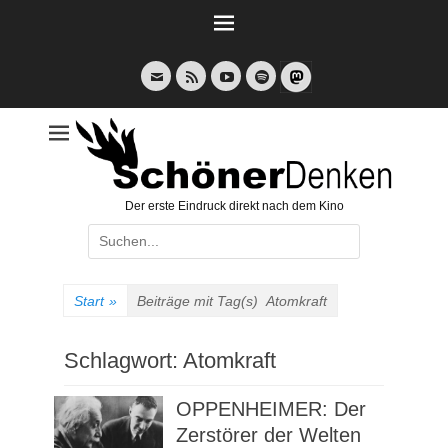
Weiter
zum
Inhalt
E-
Feed
YouTube
Spotify
Mail
Der erste Eindruck direkt nach dem Kino
Suche
nach:
Start
»
Beiträge mit Tag(s)
Atomkraft
Schlagwort:
Atomkraft
OPPENHEIMER: Der
Zerstörer der Welten