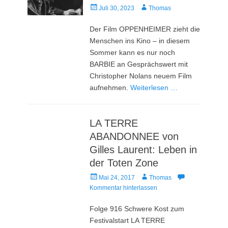
Veröffentlicht
Autor
Juli 30, 2023
Thomas
am
Der Film OPPENHEIMER zieht die
Menschen ins Kino – in diesem
Sommer kann es nur noch
BARBIE an Gesprächswert mit
Christopher Nolans neuem Film
aufnehmen.
Weiterlesen …
LA TERRE
ABANDONNEE von
Gilles Laurent: Leben in
der Toten Zone
Veröffentlicht
Autor
Mai 24, 2017
Thomas
am
Kommentar hinterlassen
Folge 916 Schwere Kost zum
Festivalstart LA TERRE