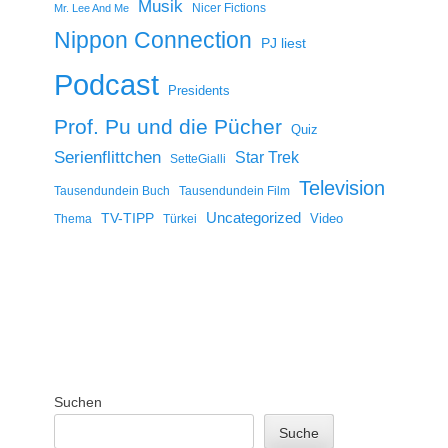
Musik
Nicer Fictions
Mr. Lee And Me
Nippon Connection
PJ liest
Podcast
Presidents
Prof. Pu und die Pücher
Quiz
Serienflittchen
Star Trek
SetteGialli
Television
Tausendundein Buch
Tausendundein Film
Uncategorized
TV-TIPP
Video
Thema
Türkei
Suchen
Suche