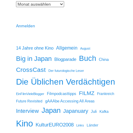
Anmelden
14 Jahre ohne Kino
Allgemein
August
Buch
Big in Japan
Blogparade
China
CrossCast
Der futurologische Leser
Die Üblichen Verdächtigen
FILMZ
Filmpodcasttipps
Frankreich
EinFilmVieleBlogger
gAAAbe Accessing All Areas
Future Revisited
Japan
Interview
Japanuary
Juli
Kafka
Kino
KulturEURO2008
Länder
Links