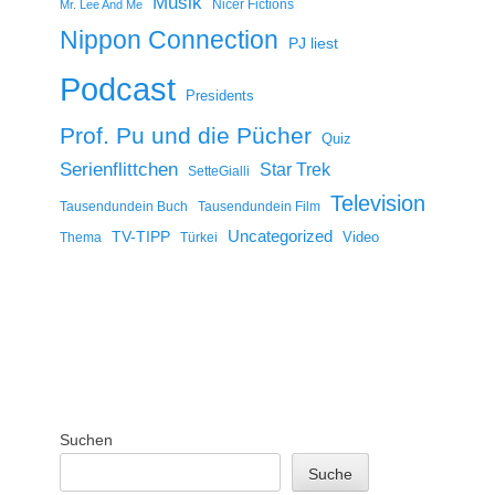
Musik
Nicer Fictions
Mr. Lee And Me
Nippon Connection
PJ liest
Podcast
Presidents
Prof. Pu und die Pücher
Quiz
Serienflittchen
Star Trek
SetteGialli
Television
Tausendundein Buch
Tausendundein Film
Uncategorized
TV-TIPP
Video
Thema
Türkei
Suchen
Suche