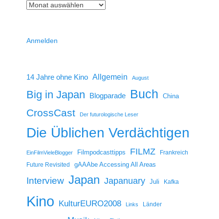
Anmelden
14 Jahre ohne Kino
Allgemein
August
Buch
Big in Japan
Blogparade
China
CrossCast
Der futurologische Leser
Die Üblichen Verdächtigen
FILMZ
Filmpodcasttipps
Frankreich
EinFilmVieleBlogger
gAAAbe Accessing All Areas
Future Revisited
Japan
Interview
Japanuary
Juli
Kafka
Kino
KulturEURO2008
Länder
Links