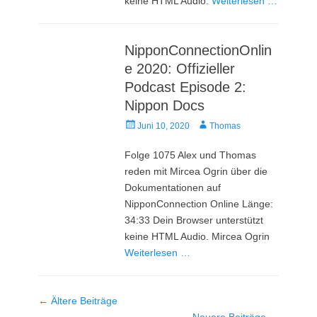
keine HTML Audio.
Weiterlesen …
NipponConnectionOnlin
e 2020: Offizieller
Podcast Episode 2:
Nippon Docs
Veröffentlicht
Autor
Juni 10, 2020
Thomas
am
Folge 1075 Alex und Thomas
reden mit Mircea Ogrin über die
Dokumentationen auf
NipponConnection Online Länge:
34:33 Dein Browser unterstützt
keine HTML Audio. Mircea Ogrin
Weiterlesen …
Beitrag-
←
Ältere Beiträge
Navigation
Neuere Beiträge
→