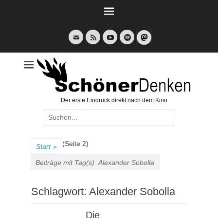
Weiter
zum
Inhalt
E-
Feed
YouTube
Spotify
Mail
Der erste Eindruck direkt nach dem Kino
Suche
nach:
(Seite 2)
Start
»
Beiträge mit Tag(s)
Alexander Sobolla
Schlagwort:
Alexander Sobolla
Die